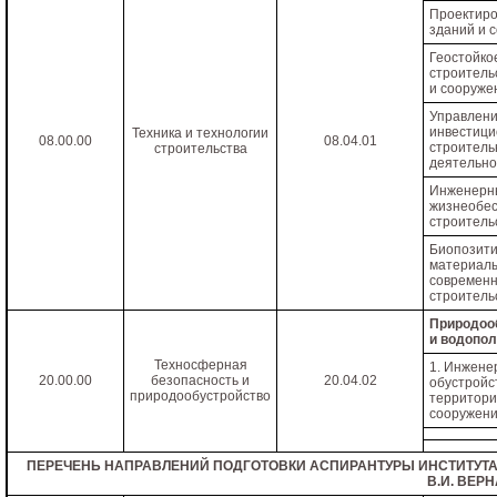
Проектир
зданий и 
Геостойко
строитель
и сооруже
Управлен
инвестици
Техника и технологии
08.00.00
08.04.01
строитель
строительства
деятельно
Инженерн
жизнеобес
строитель
Биопозит
материалы
современ
строитель
Природоо
и водопо
Техносферная
1. Инжене
20.00.00
безопасность и
20.04.02
обустройс
природообустройство
территори
сооружен
ПЕРЕЧЕНЬ НАПРАВЛЕНИЙ ПОДГОТОВКИ АСПИРАНТУРЫ ИНСТИТУТА "
В.И. ВЕР