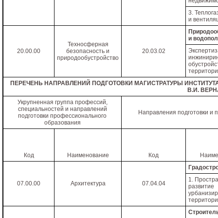
недвижим
3. Теплог
и вентиля
Природоо
и водопо
Техносферная
Экспе
20.00.00
безопасность и
20.03.02
инжинири
природообустройство
обустройс
территор
ПЕРЕЧЕНЬ НАПРАВЛЕНИЙ ПОДГОТОВКИ МАГИСТРАТУРЫ ИНСТИТУТА 
В.И. ВЕР
Укрупненная группа профессий,
специальностей и направлений
Направления подготовки и 
подготовки профессионального
образования
Код
Наименование
Код
Наиме
Градостр
1. Простр
07.00.00
Архитектура
07.04.04
развитие
урбанизи
территор
Строител