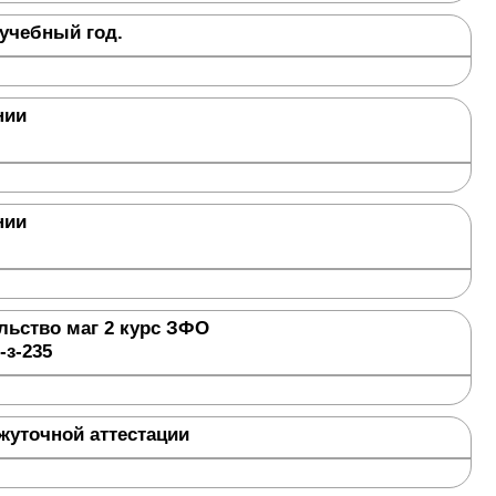
 учебный год.
нии
нии
ельство маг 2 курс ЗФО
-з-235
жуточной аттестации