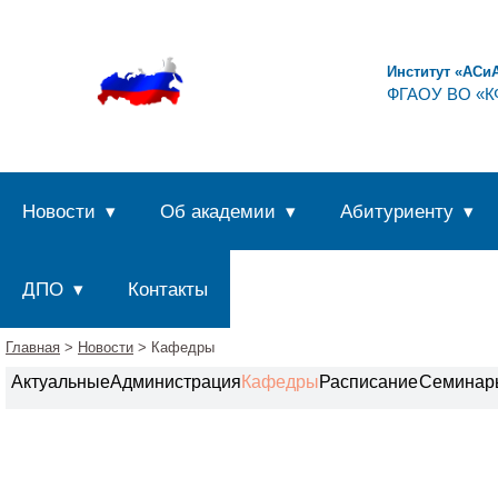
Институт «АСи
ФГАОУ ВО «КФ
Новости
Об академии
Абитуриенту
ДПО
Контакты
Главная
>
Новости
> Кафедры
Актуальные
Администрация
Кафедры
Расписание
Семинар