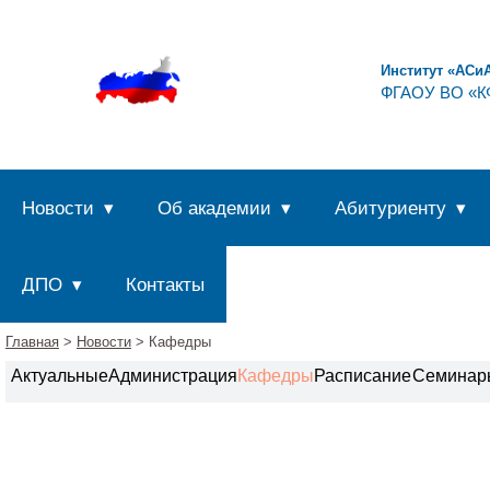
Институт «АСи
ФГАОУ ВО «КФ
Новости
Об академии
Абитуриенту
ДПО
Контакты
Главная
>
Новости
> Кафедры
Актуальные
Администрация
Кафедры
Расписание
Семинар