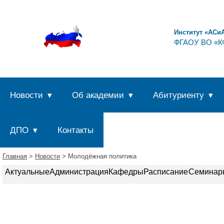
Институт «АСи
ФГАОУ ВО «КФ
Новости
Об академии
Абитуриенту
ДПО
Контакты
Главная
>
Новости
> Молодёжная политика
Актуальные
Администрация
Кафедры
Расписание
Семинар