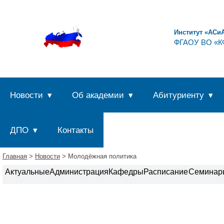
Институт «АСи
ФГАОУ ВО «КФ
Новости
Об академии
Абитуриенту
ДПО
Контакты
Главная
>
Новости
> Молодёжная политика
Актуальные
Администрация
Кафедры
Расписание
Семинар