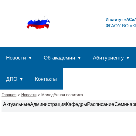
Институт «АСи
ФГАОУ ВО «КФ
Новости
Об академии
Абитуриенту
ДПО
Контакты
Главная
>
Новости
> Молодёжная политика
Актуальные
Администрация
Кафедры
Расписание
Семинар