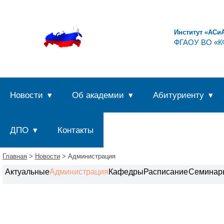
Институт «АСи
ФГАОУ ВО «КФ
Новости
Об академии
Абитуриенту
ДПО
Контакты
Главная
>
Новости
> Администрация
Актуальные
Администрация
Кафедры
Расписание
Семинар